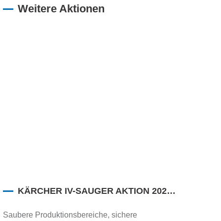
Weitere Aktionen
KÄRCHER IV-SAUGER AKTION 2026
– INDUSTRIELLE ABSAUGUNG MIT
MASSGESCHNEIDERTEN L
Saubere Produktionsbereiche, sichere
ÖSUNGEN VON PFEFFERL I