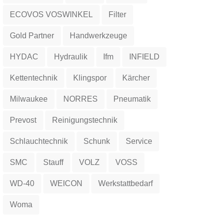
ECOVOS VOSWINKEL
Filter
Gold Partner
Handwerkzeuge
HYDAC
Hydraulik
Ifm
INFIELD
Kettentechnik
Klingspor
Kärcher
Milwaukee
NORRES
Pneumatik
Prevost
Reinigungstechnik
Schlauchtechnik
Schunk
Service
SMC
Stauff
VOLZ
VOSS
WD-40
WEICON
Werkstattbedarf
Woma