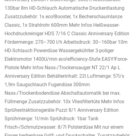
130bar 8m HD-Schlauch Automatische Druckentlastung
Zusatzzubehör: 1x eco!Booster, 1x Becherschaumlanze
Classic, 1x Strahlrohr 600mm Mehr Infos Heißwasser-
Hochdruckreiniger HDS 7/16 C Classic Anniversary Edition
Fördermenge: 270–700 l/h Arbeitsdruck: 30–160bar 10m
HD-Schlauch Powerdüse Wassergekühlter 3-poliger
Elektromotor 1400U/min eco!efficiency-Stufe EASY!Force-
Pistole Mehr Infos Nass-/Trockensauger NT 22/1 Ap L
Anniversary Edition Behälterinhalt: 22l Luftmenge: 57l/s
1,9m Saugschlauch Fugendüse 300mm
Nass-/Trockenbodendüse Abschaltautomatik bei max.
Füllmenge Zusatzzubehör: 10x Vliesfiltertüte Mehr Infos
Sprühextraktionsgeräte Puzzi 8/1 Anniversary Edition
Sprühmenge: 1l/min Sprühdruck: 1bar Tank
Frisch-/Schmutzwasser: 8/7l Polsterdüse Mit nur einem
Finger bedienbare Griff- und Druckschalter. Zusatzzubehör: