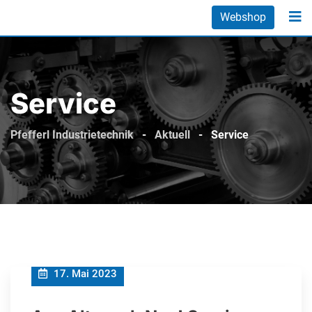
Skip
Webshop
to
content
Service
Pfefferl Industrietechnik
-
Aktuell
-
Service
17. Mai 2023