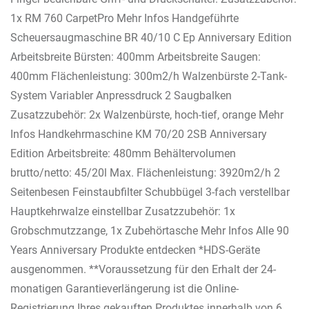
1x RM 760 CarpetPro Mehr Infos Handgeführte
Scheuersaugmaschine BR 40/10 C Ep Anniversary Edition
Arbeitsbreite Bürsten: 400mm Arbeitsbreite Saugen:
400mm Flächenleistung: 300m2/h Walzenbürste 2-Tank-
System Variabler Anpressdruck 2 Saugbalken
Zusatzzubehör: 2x Walzenbürste, hoch-tief, orange Mehr
Infos Handkehrmaschine KM 70/20 2SB Anniversary
Edition Arbeitsbreite: 480mm Behältervolumen
brutto/netto: 45/20l Max. Flächenleistung: 3920m2/h 2
Seitenbesen Feinstaubfilter Schubbügel 3-fach verstellbar
Hauptkehrwalze einstellbar Zusatzzubehör: 1x
Grobschmutzzange, 1x Zubehörtasche Mehr Infos Alle 90
Years Anniversary Produkte entdecken *HDS-Geräte
ausgenommen. **Voraussetzung für den Erhalt der 24-
monatigen Garantieverlängerung ist die Online-
Registrierung Ihres gekauften Produktes innerhalb von 6