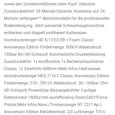
sowie den Sonderkonditionen beim Kauf: Inklusive
Zusatzzubehöre* 24 Monate Garantie: Kostenlos auf 24
Monate verlängern** Aktionsmodelle für die professionelle
Bodenreinigung. Jetzt passende Scheuersaugmaschine
entdecken und doppelt profitieren! Kaltwasser-
Hochdruckreiniger HD 5/13 EX EB + Foam Classic
Anniversary Edition Fördermenge: 500l/h Arbeitsdruck:
130bar 8m HD-Schlauch Automatische Druckentlastung
Zusatzzubehör: 1x eco!Booster, 1x Becherschaumlanze
Classic, 1x Strahlrohr 600mm Mehr Infos Heißwasser-
Hochdruckreiniger HDS 7/16 C Classic Anniversary Edition
Fördermenge: 270–700 l/h Arbeitsdruck: 30–160bar 10m
HD-Schlauch Powerdüse Wassergekühlter 3-poliger
Elektromotor 1400U/min eco!efficiency-Stufe EASY!Force-
Pistole Mehr Infos Nass-/Trockensauger NT 22/1 Ap L
Anniversary Edition Behälterinhalt: 22l Luftmenge: 57l/s