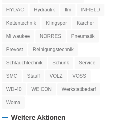
HYDAC
Hydraulik
Ifm
INFIELD
Kettentechnik
Klingspor
Kärcher
Milwaukee
NORRES
Pneumatik
Prevost
Reinigungstechnik
Schlauchtechnik
Schunk
Service
SMC
Stauff
VOLZ
VOSS
WD-40
WEICON
Werkstattbedarf
Woma
Weitere Aktionen