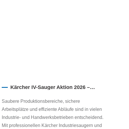
Kärcher IV-Sauger Aktion 2026 –
Industrielle Absaugung mit
maßgeschneiderten Lösungen von
Saubere Produktionsbereiche, sichere
Pfefferl Industrietechnik
Arbeitsplätze und effiziente Abläufe sind in vielen
Industrie- und Handwerksbetrieben entscheidend.
Mit professionellen Kärcher Industriesaugern und