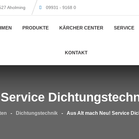
4527 Aholming
09931 - 9168 0
HMEN
PRODUKTE
KÄRCHER CENTER
SERVICE
KONTAKT
 Service Dichtungstechn
ten
-
Dichtungstechnik
-
Aus Alt mach Neu! Service Di