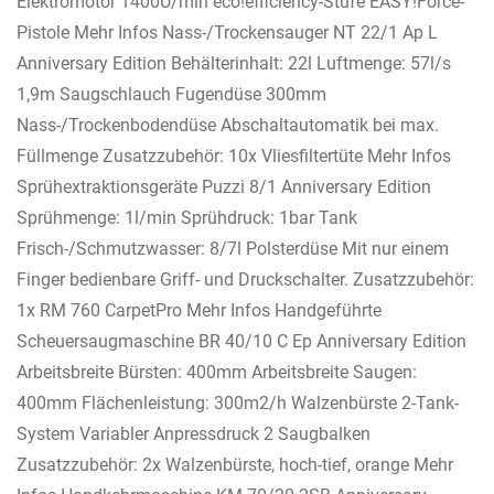
Elektromotor 1400U/min eco!efficiency-Stufe EASY!Force-
Pistole Mehr Infos Nass-/Trockensauger NT 22/1 Ap L
Anniversary Edition Behälterinhalt: 22l Luftmenge: 57l/s
1,9m Saugschlauch Fugendüse 300mm
Nass-/Trockenbodendüse Abschaltautomatik bei max.
Füllmenge Zusatzzubehör: 10x Vliesfiltertüte Mehr Infos
Sprühextraktionsgeräte Puzzi 8/1 Anniversary Edition
Sprühmenge: 1l/min Sprühdruck: 1bar Tank
Frisch-/Schmutzwasser: 8/7l Polsterdüse Mit nur einem
Finger bedienbare Griff- und Druckschalter. Zusatzzubehör:
1x RM 760 CarpetPro Mehr Infos Handgeführte
Scheuersaugmaschine BR 40/10 C Ep Anniversary Edition
Arbeitsbreite Bürsten: 400mm Arbeitsbreite Saugen:
400mm Flächenleistung: 300m2/h Walzenbürste 2-Tank-
System Variabler Anpressdruck 2 Saugbalken
Zusatzzubehör: 2x Walzenbürste, hoch-tief, orange Mehr