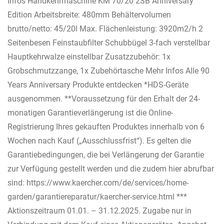
Infos Handkehrmaschine KM 70/20 2SB Anniversary
Edition Arbeitsbreite: 480mm Behältervolumen
brutto/netto: 45/20l Max. Flächenleistung: 3920m2/h 2
Seitenbesen Feinstaubfilter Schubbügel 3-fach verstellbar
Hauptkehrwalze einstellbar Zusatzzubehör: 1x
Grobschmutzzange, 1x Zubehörtasche Mehr Infos Alle 90
Years Anniversary Produkte entdecken *HDS-Geräte
ausgenommen. **Voraussetzung für den Erhalt der 24-
monatigen Garantieverlängerung ist die Online-
Registrierung Ihres gekauften Produktes innerhalb von 6
Wochen nach Kauf („Ausschlussfrist“). Es gelten die
Garantiebedingungen, die bei Verlängerung der Garantie
zur Verfügung gestellt werden und die zudem hier abrufbar
sind: https://www.kaercher.com/de/services/home-
garden/garantiereparatur/kaercher-service.html ***
Aktionszeitraum 01.01. – 31.12.2025. Zugabe nur in