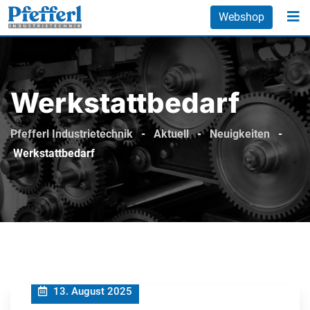
Skip
Webshop
to
content
Werkstattbedarf
Pfefferl Industrietechnik
-
Aktuell
-
Neuigkeiten
-
Werkstattbedarf
13. August 2025