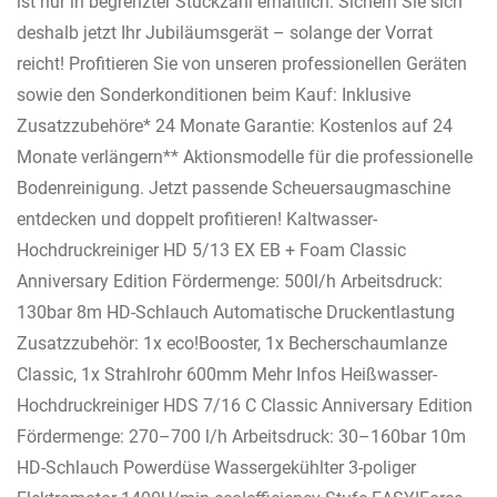
ist nur in begrenzter Stückzahl erhältlich. Sichern Sie sich
deshalb jetzt Ihr Jubiläumsgerät – solange der Vorrat
reicht! Profitieren Sie von unseren professionellen Geräten
sowie den Sonderkonditionen beim Kauf: Inklusive
Zusatzzubehöre* 24 Monate Garantie: Kostenlos auf 24
Monate verlängern** Aktionsmodelle für die professionelle
Bodenreinigung. Jetzt passende Scheuersaugmaschine
entdecken und doppelt profitieren! Kaltwasser-
Hochdruckreiniger HD 5/13 EX EB + Foam Classic
Anniversary Edition Fördermenge: 500l/h Arbeitsdruck:
130bar 8m HD-Schlauch Automatische Druckentlastung
Zusatzzubehör: 1x eco!Booster, 1x Becherschaumlanze
Classic, 1x Strahlrohr 600mm Mehr Infos Heißwasser-
Hochdruckreiniger HDS 7/16 C Classic Anniversary Edition
Fördermenge: 270–700 l/h Arbeitsdruck: 30–160bar 10m
HD-Schlauch Powerdüse Wassergekühlter 3-poliger